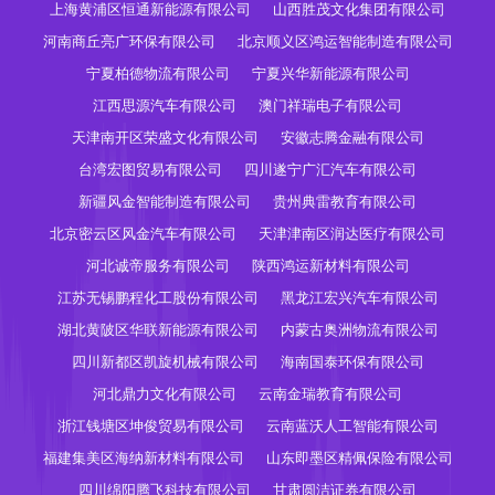
上海黄浦区恒通新能源有限公司
山西胜茂文化集团有限公司
河南商丘亮广环保有限公司
北京顺义区鸿运智能制造有限公司
宁夏柏德物流有限公司
宁夏兴华新能源有限公司
江西思源汽车有限公司
澳门祥瑞电子有限公司
天津南开区荣盛文化有限公司
安徽志腾金融有限公司
台湾宏图贸易有限公司
四川遂宁广汇汽车有限公司
新疆风金智能制造有限公司
贵州典雷教育有限公司
北京密云区风金汽车有限公司
天津津南区润达医疗有限公司
河北诚帝服务有限公司
陕西鸿运新材料有限公司
江苏无锡鹏程化工股份有限公司
黑龙江宏兴汽车有限公司
湖北黄陂区华联新能源有限公司
内蒙古奥洲物流有限公司
四川新都区凯旋机械有限公司
海南国泰环保有限公司
河北鼎力文化有限公司
云南金瑞教育有限公司
浙江钱塘区坤俊贸易有限公司
云南蓝沃人工智能有限公司
福建集美区海纳新材料有限公司
山东即墨区精佩保险有限公司
四川绵阳腾飞科技有限公司
甘肃圆洁证券有限公司