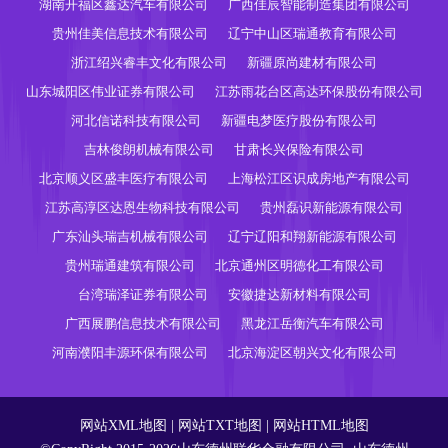
湖南开福区鑫达汽车有限公司
广西佳辰智能制造集团有限公司
贵州佳美信息技术有限公司
辽宁中山区瑞通教育有限公司
浙江绍兴睿丰文化有限公司
新疆原尚建材有限公司
山东城阳区伟业证券有限公司
江苏雨花台区高达环保股份有限公司
河北信诺科技有限公司
新疆电梦医疗股份有限公司
吉林俊朗机械有限公司
甘肃长兴保险有限公司
北京顺义区盛丰医疗有限公司
上海松江区识成房地产有限公司
江苏高淳区达恩生物科技有限公司
贵州磊识新能源有限公司
广东汕头瑞吉机械有限公司
辽宁辽阳和翔新能源有限公司
贵州瑞通建筑有限公司
北京通州区明德化工有限公司
台湾瑞泽证券有限公司
安徽捷达新材料有限公司
广西展鹏信息技术有限公司
黑龙江岳衡汽车有限公司
河南濮阳丰源环保有限公司
北京海淀区朝兴文化有限公司
网站XML地图
|
网站TXT地图
|
网站HTML地图